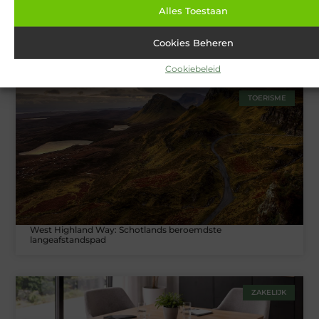
Alles Toestaan
Cookies Beheren
Van Lennep Kliniek: Expertise en esthetiek in perfecte balans
Cookiebeleid
TOERISME
West Highland Way: Schotlands beroemdste
langeafstandspad
ZAKELIJK