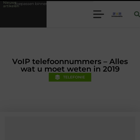
Nieuwe
innen moderne folie techniek
Financiële voorsprong voor jouw mkb-b
artikelen
VoIP telefoonnummers – Alles
wat u moet weten in 2019
TELEFONIE