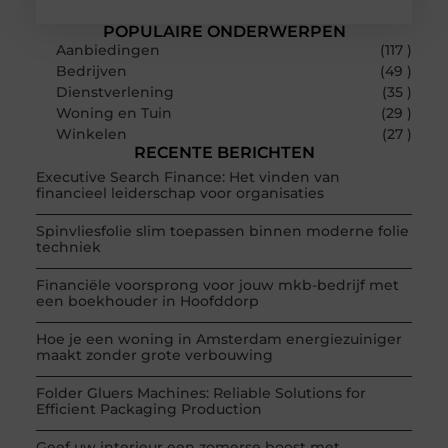
POPULAIRE ONDERWERPEN
Aanbiedingen
(117 )
Bedrijven
(49 )
Dienstverlening
(35 )
Woning en Tuin
(29 )
Winkelen
(27 )
RECENTE BERICHTEN
Executive Search Finance: Het vinden van
financieel leiderschap voor organisaties
Spinvliesfolie slim toepassen binnen moderne folie
techniek
Financiële voorsprong voor jouw mkb-bedrijf met
een boekhouder in Hoofddorp
Hoe je een woning in Amsterdam energiezuiniger
maakt zonder grote verbouwing
Folder Gluers Machines: Reliable Solutions for
Efficient Packaging Production
Geef uw interieur een zomerse boost met