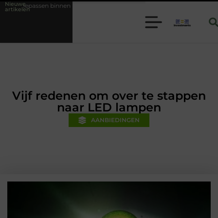
Nieuwe
n moderne folie techniek
Financiële voorsprong voor jouw mkb-bedri
artikelen
Vijf redenen om over te stappen
naar LED lampen
AANBIEDINGEN