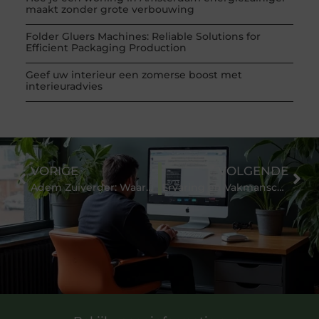
maakt zonder grote verbouwing
Folder Gluers Machines: Reliable Solutions for
Efficient Packaging Production
Geef uw interieur een zomerse boost met
interieuradvies
VORIGE
VOLGENDE
Adem Zuiverder: Waarom Een Luchtreiniger Een Must-Have is in Jouw Thuis
Ervaring en Vakmanschap: Bax Houthandel als De Specialist in Houtverkoop