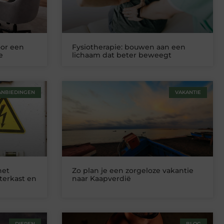
oor een
Fysiotherapie: bouwen aan een
e
lichaam dat beter beweegt
ANBIEDINGEN
VAKANTIE
het
Zo plan je een zorgeloze vakantie
terkast en
naar Kaapverdië
DIEREN
BLOG