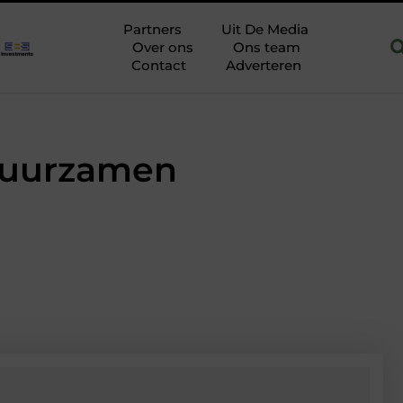
 Hoofddorp
Hoe je een woning in Amsterdam energiezuiniger 
Partners
Uit De Media
Over ons
Ons team
Contact
Adverteren
rduurzamen