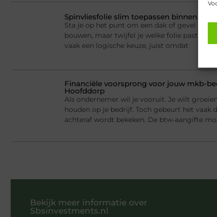
Voo
Spinvliesfolie slim toepassen binnen mod
Sta je op het punt om een dak of gevel lucht
bouwen, maar twijfel je welke folie past bij jo
vaak een logische keuze, juist omdat
Financiële voorsprong voor jouw mkb-bed
Hoofddorp
Als ondernemer wil je vooruit. Je wilt groei
houden op je bedrijf. Toch gebeurt het vaak d
achteraf wordt bekeken. De btw-aangifte mo
Bekijk meer informatie over
Sbsinvestments.nl