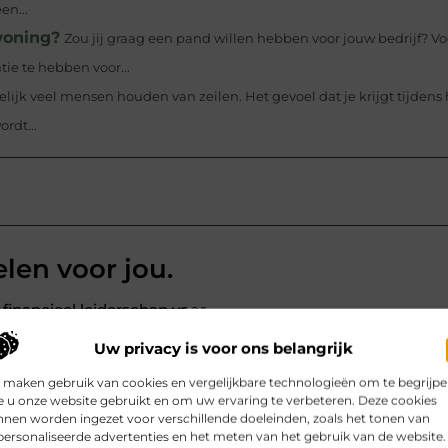
en...
woning?
Zou jij graag een pand willen hebben voor jouw bedrijf? Vo
ie te hebben voor...
lijk veel mensen houden van zeilen. Het gevoel dat je krijgt tijdens 
rdt...
elen voor jou.
financieel leiderschap voor
nt De financiële functie binnen
Uw privacy is voor ons belangrijk
anderd. Waar de CFO vroeger vooral
 maken gebruik van cookies en vergelijkbare technologieën om te begrijp
tten en financiële controle, is de
 u onze website gebruikt en om uw ervaring te verbeteren. Deze cookies
nen worden ingezet voor verschillende doeleinden, zoals het tonen van
ersonaliseerde advertenties en het meten van het gebruik van de website.