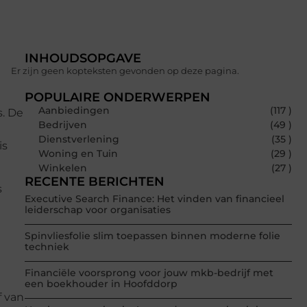
INHOUDSOPGAVE
Er zijn geen kopteksten gevonden op deze pagina.
POPULAIRE ONDERWERPEN
Aanbiedingen
(117 )
s. De
Bedrijven
(49 )
Dienstverlening
(35 )
is
Woning en Tuin
(29 )
Winkelen
(27 )
RECENTE BERICHTEN
s
Executive Search Finance: Het vinden van financieel
leiderschap voor organisaties
Spinvliesfolie slim toepassen binnen moderne folie
techniek
Financiële voorsprong voor jouw mkb-bedrijf met
een boekhouder in Hoofddorp
f van