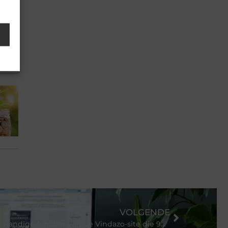
VOLGENDE
Handige functies van de Vindazo-site die 90% van de gebruikers niet kent.