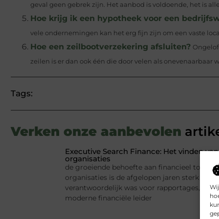
geval geen gebrek zijn. Het aanbod is voldoende, het is alle
Hoe krijg ik een hypotheek voor een bedrijfs
vele ondernemingen kan het erg fijn zijn om een vaste locat
Hoe een zeilbootverzekering afsluiten?
Ongelofe
zeilen is er dan ook één die door velen als onevenaarbaar wo
Tags:
Verken onze aanbevolen
artik
Executive Search Finance: Het vinden van 
organisaties
de groeiende behoefte aan financieel toptale
organisaties is de afgelopen jaren sterk ver
Wij
verantwoordelijk was voor rapportages, budge
hoe
moderne financiële leider
kun
gep