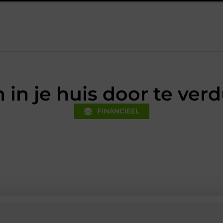
inanciële voorsprong voor jouw mkb-bedrijf met een boekhouder in
n in je huis door te ve
FINANCIEEL