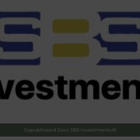
Gepubliceerd Door SBS Investments.nl