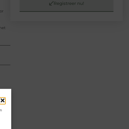
Registreer nu!
or
het
en