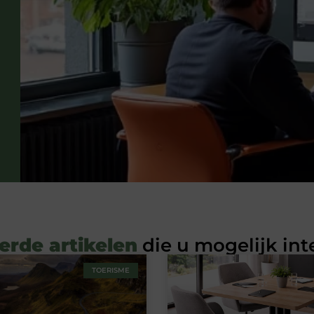
erde artikelen
die u mogelijk int
TOERISME