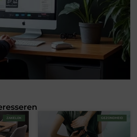
eresseren
ZAKELIJK
GEZONDHEID