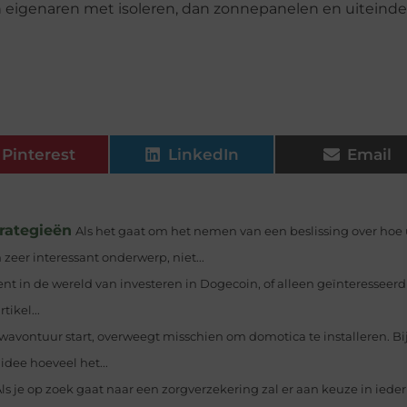
 eigenaren met isoleren, dan zonnepanelen en uiteindel
Pinterest
LinkedIn
Email
trategieën
Als het gaat om het nemen van een beslissing over hoe
eer interessant onderwerp, niet...
ent in de wereld van investeren in Dogecoin, of alleen geïnteresseer
tikel...
avontuur start, overweegt misschien om domotica te installeren. Bij
idee hoeveel het...
ls je op zoek gaat naar een zorgverzekering zal er aan keuze in ieder