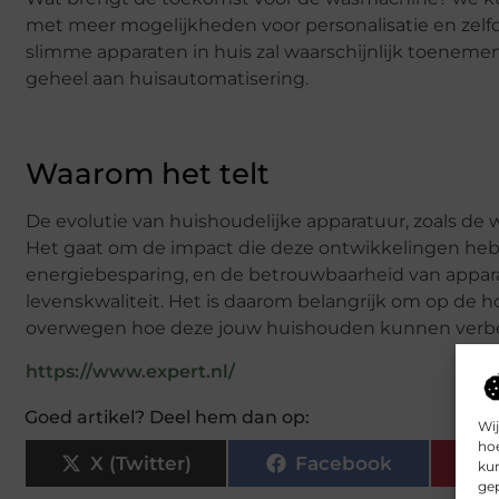
met meer mogelijkheden voor personalisatie en zelf
slimme apparaten in huis zal waarschijnlijk toenem
geheel aan huisautomatisering.
Waarom het telt
De evolutie van huishoudelijke apparatuur, zoals de 
Het gaat om de impact die deze ontwikkelingen hebbe
energiebesparing, en de betrouwbaarheid van appara
levenskwaliteit. Het is daarom belangrijk om op de h
overwegen hoe deze jouw huishouden kunnen verbe
https://www.expert.nl/
Goed artikel? Deel hem dan op:
Wij
hoe
X (Twitter)
Facebook
kun
gep