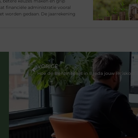
en, betere keuzes maken en grip
at financiële administratie vooral
et worden gedaan. De jaarrekening
VORIGE
Hoe de Benzineprijs in Breda jouw Reiskosten Beïnvloedt en Wat je Eraan Kunt Doen