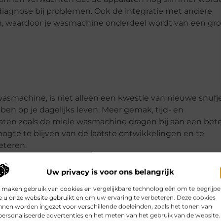
diagnose bij problemen. Ook de integratie met andere
en, waardoor je wasmachine onderdeel wordt van een gro
wasmachine, is niet alleen een kwestie van nieuwe snufje
n op je dagelijks leven. Meer gemak, tijd- en
ten zoals de miele wasmachine dragen bij aan een bet
oogte te blijven van de laatste ontwikkelingen en te
teren.
Uw privacy is voor ons belangrijk
 maken gebruik van cookies en vergelijkbare technologieën om te begrijp
 u onze website gebruikt en om uw ervaring te verbeteren. Deze cookies
Pinterest
LinkedIn
Email
nen worden ingezet voor verschillende doeleinden, zoals het tonen van
ersonaliseerde advertenties en het meten van het gebruik van de website.