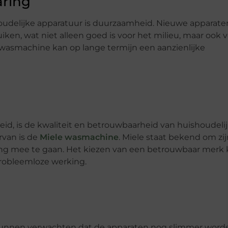
ring
houdelijke apparatuur is duurzaamheid. Nieuwe apparate
en, wat niet alleen goed is voor het milieu, maar ook 
wasmachine kan op lange termijn een aanzienlijke
d, is de kwaliteit en betrouwbaarheid van huishoudeli
rvan is de
Miele wasmachine
. Miele staat bekend om zi
g mee te gaan. Het kiezen van een betrouwbaar merk 
robleemloze werking.
unnen verwachten dat de apparaten nog slimmer word