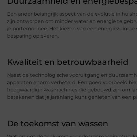
Duurzaamheid en energiebespa
Een ander belangrijk aspect van de evolutie in huis
zijn ontworpen om minder water en energie te gebruik
je portemonnee. Het kiezen van een energiezuinige 
besparing opleveren.
Kwaliteit en betrouwbaarheid
Naast de technologische vooruitgang en duurzaamhei
apparaten enorm verbeterd. Een goed voorbeeld hie
hoogwaardige wasmachines die gebouwd zijn om lan
betekenen dat je jarenlang kunt genieten van een p
De toekomst van wassen
Wat brengt de toekomst voor de wasmachine? we k