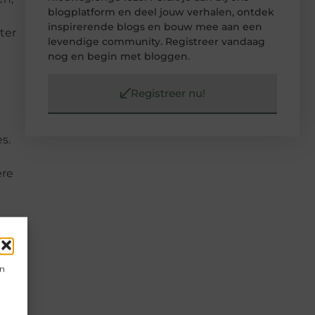
blogplatform en deel jouw verhalen, ontdek
inspirerende blogs en bouw mee aan een
ter
levendige community. Registreer vandaag
nog en begin met bloggen.
Registreer nu!
s.
ere
en