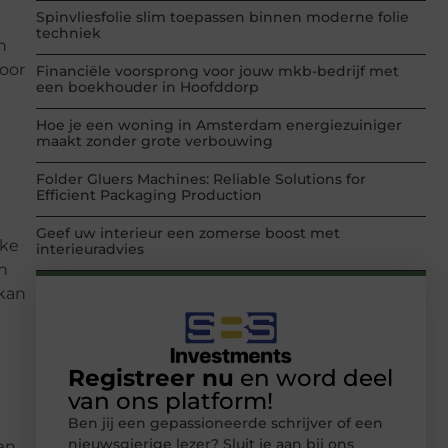
Spinvliesfolie slim toepassen binnen moderne folie
techniek
n
voor
Financiële voorsprong voor jouw mkb-bedrijf met
een boekhouder in Hoofddorp
Hoe je een woning in Amsterdam energiezuiniger
maakt zonder grote verbouwing
Folder Gluers Machines: Reliable Solutions for
Efficient Packaging Production
Geef uw interieur een zomerse boost met
jke
interieuradvies
jn
kan
Registreer nu
en word deel
van ons platform!
Ben jij een gepassioneerde schrijver of een
nieuwsgierige lezer? Sluit je aan bij ons
en,