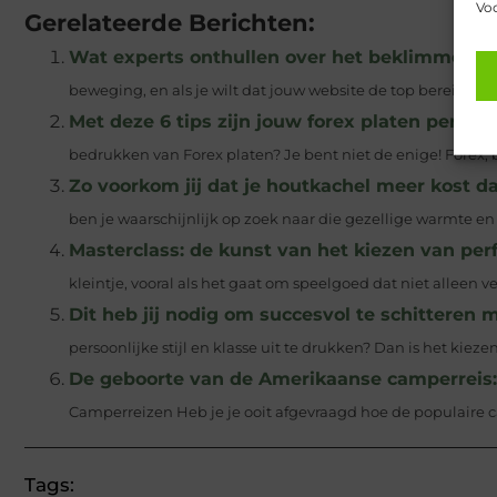
Voo
Gerelateerde Berichten:
Wat experts onthullen over het beklimmen va
beweging, en als je wilt dat jouw website de top bereikt, 
Met deze 6 tips zijn jouw forex platen perfec
bedrukken van Forex platen? Je bent niet de enige! Forex, 
Zo voorkom jij dat je houtkachel meer kost 
ben je waarschijnlijk op zoek naar die gezellige warmte en s
Masterclass: de kunst van het kiezen van pe
kleintje, vooral als het gaat om speelgoed dat niet alleen v
Dit heb jij nodig om succesvol te schitteren 
persoonlijke stijl en klasse uit te drukken? Dan is het kiezen
De geboorte van de Amerikaanse camperreis: e
Camperreizen Heb je je ooit afgevraagd hoe de populaire c
Tags: