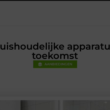
Financiële voorsprong voor jouw mkb-bedrijf met een boekhouder 
uishoudelijke apparatu
toekomst
AANBIEDINGEN