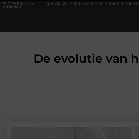
Nieuwe
Spinvliesfolie slim toepassen binnen moderne folie techniek
artikelen
De evolutie van h