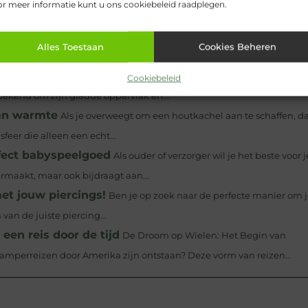
r meer informatie kunt u ons cookiebeleid raadplegen.
n Google's ranglijsten
Het digitale landschap is voortdurend 
Alles Toestaan
Cookies Beheren
moet je de kunst van zoekmachineoptimalisatie (SEO) beheersen....
t bedrukt
Wil je een visueel verbluffend resultaat bereiken met het
Cookiebeleid
bekend om zijn gladde oppervlak en...
dan warmte
Als je overweegt om een houtkachel aan te schaffen, d
feer die alleen een echt...
rfect babyspeelgoed
Als ouder of verzorger wil je het beste voor j
ermaakt, maar ook bijdraagt aan...
met jouw piercings!
Ben je op zoek naar de perfecte manier om 
 van de juiste piercing...
en reis door de tijd
De Droom op Wielen: Het Begin van
amperreizen door Amerika zijn ontstaan? Deze vorm van reizen...