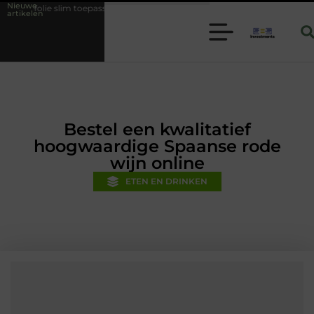
Nieuwe
oepassen binnen moderne folie techniek
Financiële voorsprong voor j
artikelen
Bestel een kwalitatief
hoogwaardige Spaanse rode
wijn online
ETEN EN DRINKEN