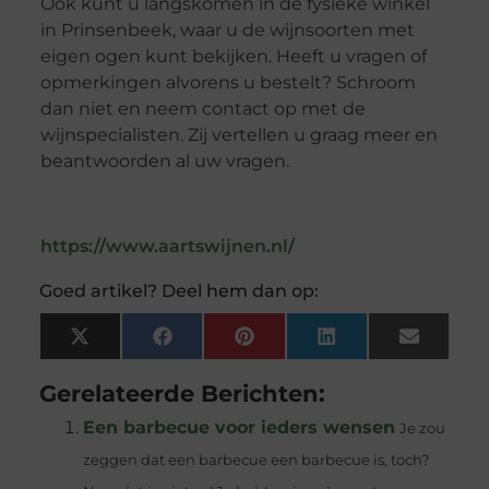
Ook kunt u langskomen in de fysieke winkel
in Prinsenbeek, waar u de wijnsoorten met
eigen ogen kunt bekijken. Heeft u vragen of
opmerkingen alvorens u bestelt? Schroom
dan niet en neem contact op met de
wijnspecialisten. Zij vertellen u graag meer en
beantwoorden al uw vragen.
https://www.aartswijnen.nl/
Goed artikel? Deel hem dan op:
X
Facebook
Pinterest
LinkedIn
Email
(Twitter)
Gerelateerde Berichten:
Een barbecue voor ieders wensen
Je zou
zeggen dat een barbecue een barbecue is, toch?