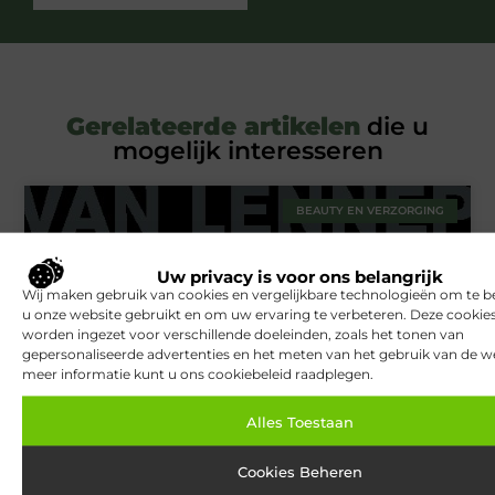
Gerelateerde artikelen
die u
mogelijk interesseren
BEAUTY EN VERZORGING
Uw privacy is voor ons belangrijk
Wij maken gebruik van cookies en vergelijkbare technologieën om te b
u onze website gebruikt en om uw ervaring te verbeteren. Deze cooki
worden ingezet voor verschillende doeleinden, zoals het tonen van
gepersonaliseerde advertenties en het meten van het gebruik van de we
meer informatie kunt u ons cookiebeleid raadplegen.
Van Lennep Kliniek: Expertise en esthetiek in perfecte balans
Alles Toestaan
Cookies Beheren