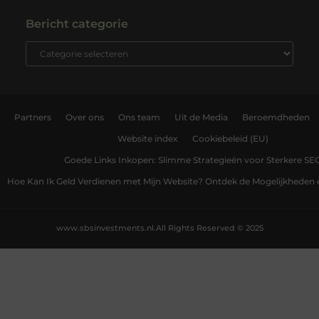
Bericht categorie
Partners
Over ons
Ons team
Uit de Media
Beroemdheden
Website index
Cookiebeleid (EU)
Goede Links Inkopen: Slimme Strategieën voor Sterkere SE
Hoe Kan Ik Geld Verdienen met Mijn Website? Ontdek de Mogelijkheden 
www.sbsinvestments.nl.
All Rights Reserved © 2025