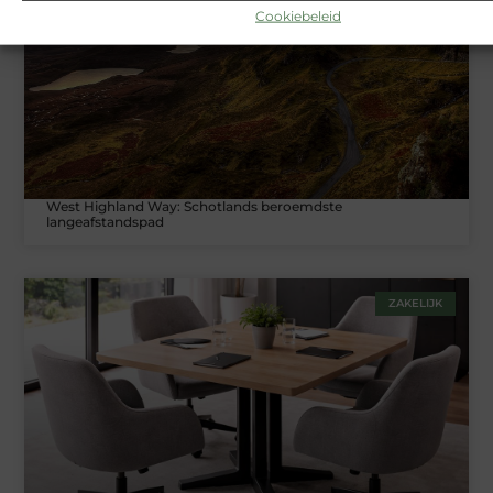
TOERISME
Cookiebeleid
West Highland Way: Schotlands beroemdste
langeafstandspad
ZAKELIJK