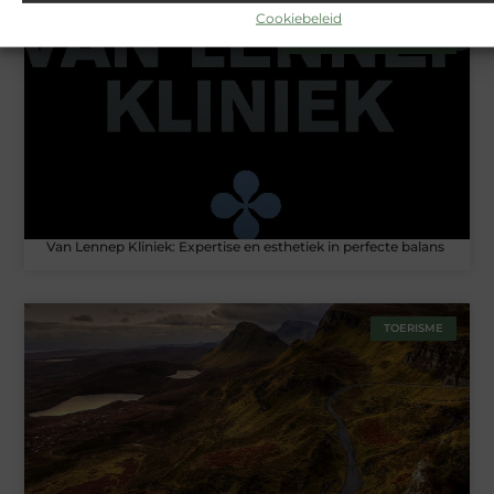
Cookiebeleid
BEAUTY EN VERZORGING
Van Lennep Kliniek: Expertise en esthetiek in perfecte balans
TOERISME