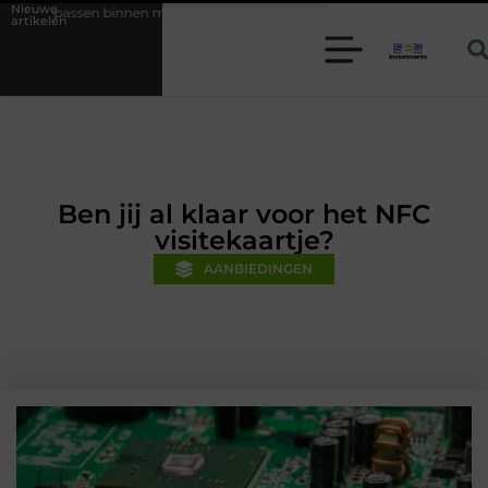
Nieuwe
moderne folie techniek
Financiële voorsprong voor jouw mkb-bedrijf
artikelen
Ben jij al klaar voor het NFC
visitekaartje?
AANBIEDINGEN