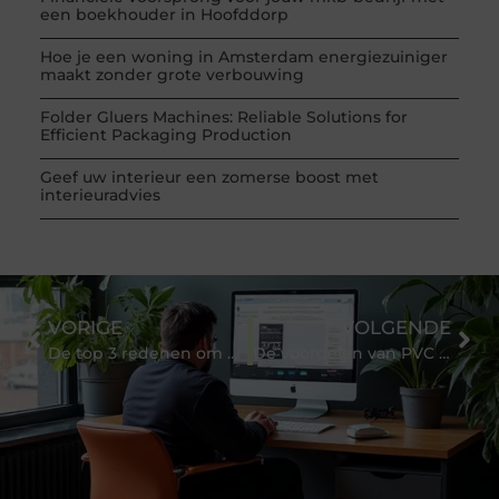
een boekhouder in Hoofddorp
Hoe je een woning in Amsterdam energiezuiniger
maakt zonder grote verbouwing
Folder Gluers Machines: Reliable Solutions for
Efficient Packaging Production
Geef uw interieur een zomerse boost met
interieuradvies
VORIGE
VOLGENDE
De top 3 redenen om een freelance tekstschrijver in te huren
De voordelen van PVC vloeren ten opzichte van traditionele materialen.