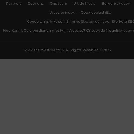
Partners
Over ons
Ons team
Uit de Media
Beroemdheden
Website index
Cookiebeleid (EU)
Goede Links Inkopen: Slimme Strategieën voor Sterkere SE
Hoe Kan Ik Geld Verdienen met Mijn Website? Ontdek de Mogelijkheden 
www.sbsinvestments.nl.
All Rights Reserved © 2025