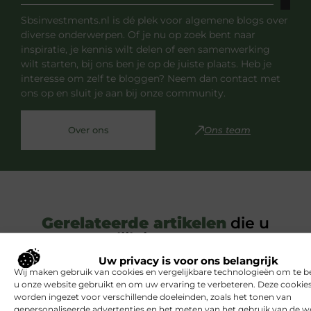
Sbsinvestments.nl is dé plek voor algemene blogs over
diverse onderwerpen. Of je nu op zoek bent naar
inspiratie, je kennis wilt delen of een samenwerking
wilt starten, bij ons ben je op de juiste plaats. Heb je
interesse om zelf te bloggen? Neem dan contact met
ons op en sluit je aan bij onze community.
Over ons
Ons team
Gerelateerde artikelen
die u
mogelijk interesseren
Uw privacy is voor ons belangrijk
Wij maken gebruik van cookies en vergelijkbare technologieën om te b
BEAUTY EN VERZORGING
u onze website gebruikt en om uw ervaring te verbeteren. Deze cooki
worden ingezet voor verschillende doeleinden, zoals het tonen van
gepersonaliseerde advertenties en het meten van het gebruik van de we