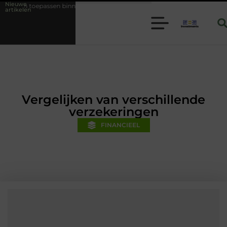
Nieuwe
binnen moderne folie techniek
Financiële voorsprong voor jouw mkb-b
artikelen
Vergelijken van verschillende
verzekeringen
FINANCIEEL