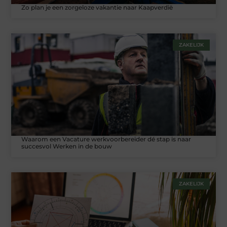
Zo plan je een zorgeloze vakantie naar Kaapverdië
ZAKELIJK
Waarom een Vacature werkvoorbereider dé stap is naar
succesvol Werken in de bouw
ZAKELIJK