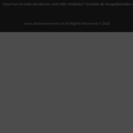
Hoe Kan Ik Geld Verdienen met Mijn Website? Ontdek de Mogelijkheden 
www.sbsinvestments.nl.
All Rights Reserved © 2025