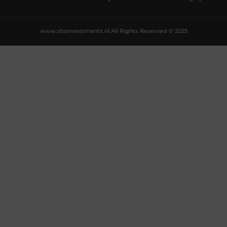
www.sbsinvestments.nl.
All Rights Reserved © 2025