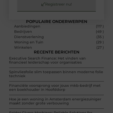
Registreer nu!
POPULAIRE ONDERWERPEN
Aanbiedingen
(117 )
Bedrijven
(49 )
Dienstverlening
(35 )
Woning en Tuin
(29 )
Winkelen
(27 )
RECENTE BERICHTEN
Executive Search Finance: Het vinden van
financieel leiderschap voor organisaties
Spinvliesfolie slim toepassen binnen moderne folie
techniek
Financiële voorsprong voor jouw mkb-bedrijf met
een boekhouder in Hoofddorp
Hoe je een woning in Amsterdam energiezuiniger
maakt zonder grote verbouwing
Folder Gluers Machines: Reliable Solutions for