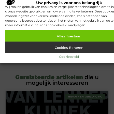
Uw privacy is voor ons belangrijk
Sbsinvestments.nl is dé plek voor algemene blogs over
Wij maken gebruik van cookies en vergelijkbare technologieën om te b
diverse onderwerpen. Of je nu op zoek bent naar
u onze website gebruikt en om uw ervaring te verbeteren. Deze cooki
inspiratie, je kennis wilt delen of een samenwerking
worden ingezet voor verschillende doeleinden, zoals het tonen van
wilt starten, bij ons ben je op de juiste plaats. Heb je
gepersonaliseerde advertenties en het meten van het gebruik van de we
interesse om zelf te bloggen? Neem dan contact met
meer informatie kunt u ons cookiebeleid raadplegen.
ons op en sluit je aan bij onze community.
Alles Toestaan
Over ons
Ons team
Cookies Beheren
Cookiebeleid
Gerelateerde artikelen
die u
mogelijk interesseren
BEAUTY EN VERZORGING