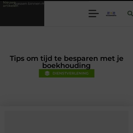
Nieuwe
 moderne folie techniek
Financiële voorsprong voor jouw mkb-bedrij
artikelen
Tips om tijd te besparen met je
boekhouding
DIENSTVERLENING