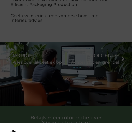
Efficient Packaging Production
Geef uw interieur een zomerse boost met
interieuradvies
VORIGE
VOLGENDE
Alles over akoestiek op de werkvloer
Achter slot en grendel
Bekijk meer informatie over
Sbsinvestments.nl