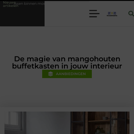
Nieuwe
erne folie techniek
Financiële voorsprong voor jouw mkb-bedrijf m
artikelen
De magie van mangohouten
buffetkasten in jouw interieur
AANBIEDINGEN