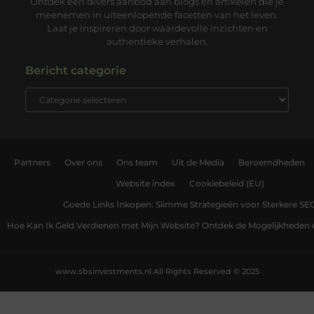
Ontdek een divers aanbod aan blogs en artikelen die je
meenemen in uiteenlopende facetten van het leven.
Laat je inspireren door waardevolle inzichten en
authentieke verhalen.
Bericht categorie
Partners
Over ons
Ons team
Uit de Media
Beroemdheden
Website index
Cookiebeleid (EU)
Goede Links Inkopen: Slimme Strategieën voor Sterkere SE
Hoe Kan Ik Geld Verdienen met Mijn Website? Ontdek de Mogelijkheden 
www.sbsinvestments.nl.
All Rights Reserved © 2025