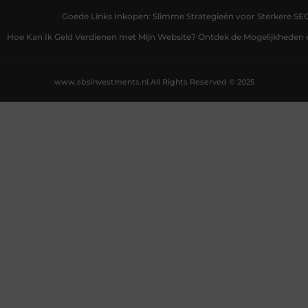
Goede Links Inkopen: Slimme Strategieën voor Sterkere SE
Hoe Kan Ik Geld Verdienen met Mijn Website? Ontdek de Mogelijkheden 
www.sbsinvestments.nl.
All Rights Reserved © 2025