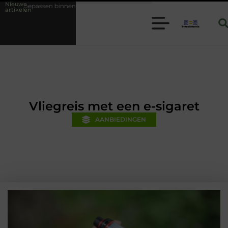
Nieuwe
en moderne folie techniek
Financiële voorsprong voor jouw mkb-bedr
artikelen
Vliegreis met een e-sigaret
AANBIEDINGEN