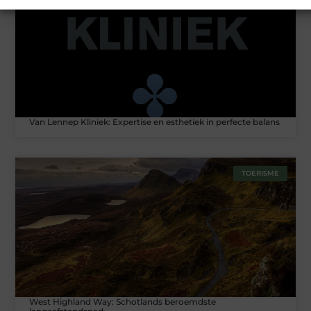
Van Lennep Kliniek: Expertise en esthetiek in perfecte balans
TOERISME
West Highland Way: Schotlands beroemdste