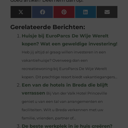
Goed artikel? Deel hem dan op:
X
Facebook
Pinterest
LinkedIn
Email
(Twitter)
Gerelateerde Berichten:
Huisje bij EuroParcs De Wije Werelt
kopen? Wat een geweldige investering!
Heb jij altijd al graag willen investeren in een
vakantiehuisje? Overweeg dan een
recreatiewoning bij EuroParcs De Wije Werelt
kopen. Dit prachtige resort biedt vakantiegangers...
Een van de hotels in Breda die blijft
verrassen
Bij Van der Valk Hotel Princeville
geniet u van een tal van arrangementen en
faciliteiten. Wilt u Breda verkennen met uw
familie, vrienden, partner of...
De beste werkplek in je huis creëren?