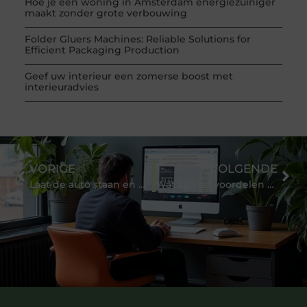
Hoe je een woning in Amsterdam energiezuiniger
maakt zonder grote verbouwing
Folder Gluers Machines: Reliable Solutions for
Efficient Packaging Production
Geef uw interieur een zomerse boost met
interieuradvies
VORIGE
VOLGENDE
Laat de auto staan en neem de fiets naar het werk
Wat zijn de voordelen van jouw hond registeren?