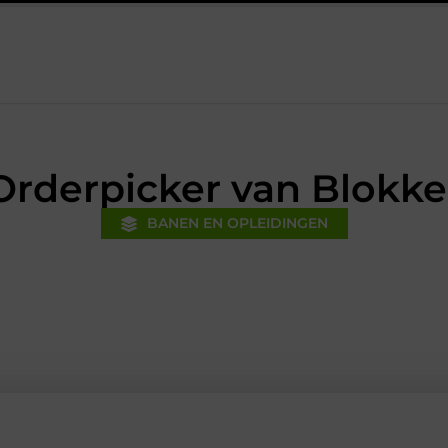
akt zonder grote verbouwing
Folder Gluers Machines: Reliable S
Orderpicker van Blokke
BANEN EN OPLEIDINGEN