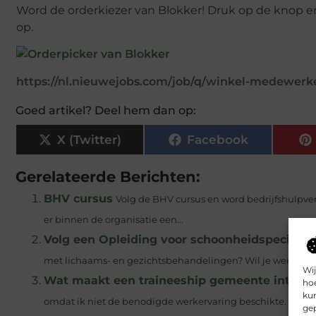
Word de orderkiezer van Blokker! Druk op de knop en
op.
https://nl.nieuwejobs.com/job/q/winkel-medewerk
Goed artikel? Deel hem dan op:
X (Twitter)
Facebook
Gerelateerde Berichten:
BHV cursus
Volg de BHV cursus en word bedrijfshulpver
er binnen de organisatie een...
Volg een Opleiding voor schoonheidspecialis
met lichaams- en gezichtsbehandelingen? Wil je werken bi
Wij
Wat maakt een traineeship gemeente interes
hoe
kun
omdat ik niet de benodigde werkervaring beschikte. Ik stopt
gep