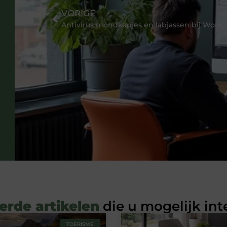
VORIGE
Antivirus mondkapjes en labjassen bij Workwe
erde artikelen
die u mogelijk int
TOERISME