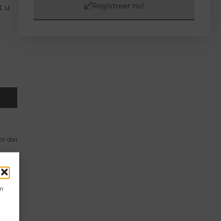
Registreer nu!
t u
or dat
nnen
en
ingen