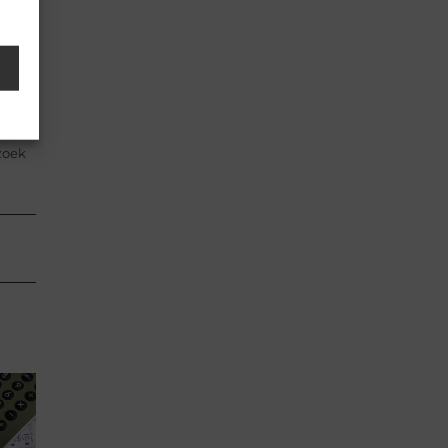
 voor
erhoud
zoek