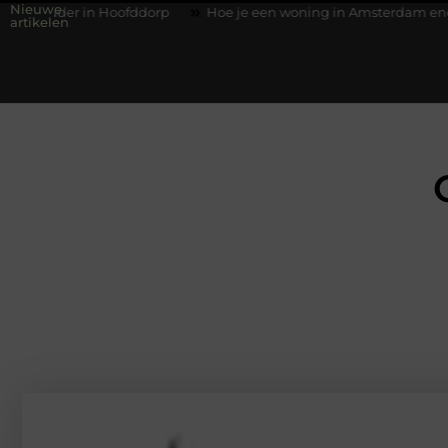
Nieuwe
oofddorp
Hoe je een woning in Amsterdam energiezuiniger ma
artikelen