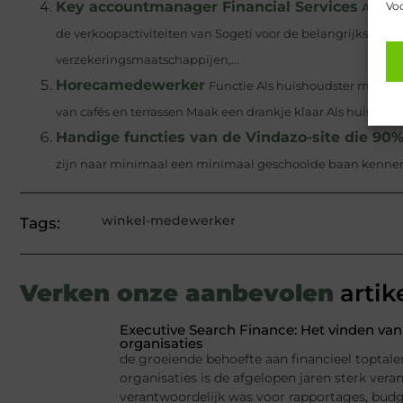
Key accountmanager Financial Services
Voo
Als ke
de verkoopactiviteiten van Sogeti voor de belangrijkste Ne
verzekeringsmaatschappijen,...
Horecamedewerker
Functie Als huishoudster moet u
van cafés en terrassen Maak een drankje klaar Als huishouds
Handige functies van de Vindazo-site die 90%
zijn naar minimaal een minimaal geschoolde baan kennen d
winkel-medewerker
Tags:
Verken onze aanbevolen
artik
Executive Search Finance: Het vinden van 
organisaties
de groeiende behoefte aan financieel toptale
organisaties is de afgelopen jaren sterk ver
verantwoordelijk was voor rapportages, budge