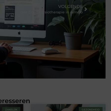
VOLGENDE
ar24
zeer Goede fysiotherapie in Almelo
eresseren
ZAKELIJK
GEZONDHEID