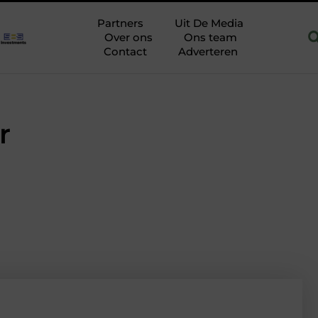
olutions for Efficient Packaging Production
Geef uw interieur e
Partners
Uit De Media
Over ons
Ons team
Contact
Adverteren
r