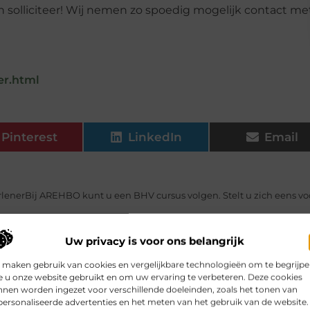
 solliciteer! Wij nemen zo spoedig mogelijk contact me
er.html
Pinterest
LinkedIn
Email
lenerBij AREHBO kunt u een BHV cursus volgen. Stelt u zich eens vo
te
Wil je een schoonheidsspecialiste worden? Wil je mensen verwe
Uw privacy is voor ons belangrijk
nnen een flexibele, veelzijdige en ontspannen branche? Dan...
 maken gebruik van cookies en vergelijkbare technologieën om te begrijp
sant?
Tijdens mijn zoektocht naar een baan, ontving ik veel afwijz
 u onze website gebruikt en om uw ervaring te verbeteren. Deze cookies
nen worden ingezet voor verschillende doeleinden, zoals het tonen van
e met solliciteren op ‘normale’ vacatures en...
ersonaliseerde advertenties en het meten van het gebruik van de website.