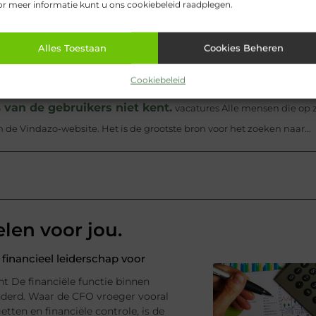
r meer informatie kunt u ons cookiebeleid raadplegen.
y accountmanager financiële dienstverlening ben je verantwoordelijk
derlandse klanten in de lokale financiële dienstverlening. (Banken,
Alles Toestaan
Cookies Beheren
 de volgende taken uitvoeren: Serveer en duidelijk Was glazen Ond
Cookiebeleid
ter...
 van de gebruikers niet kent.
vacatures Alle mensen die op 
e Vindazo-website. Het is de grootste bron voor het zoeken naar...
elen voor jou.
financieel leiderschap voor
nt De financiële functie binnen
anderd. Waar de CFO vroeger vooral
tten en financiële controle, is de