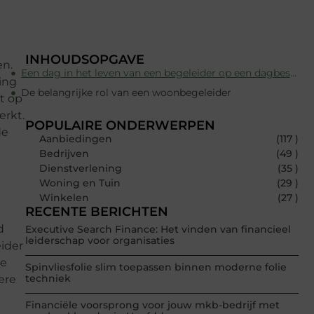
INHOUDSOPGAVE
en.
Een dag in het leven van een begeleider op een dagbesteding
ding
De belangrijke rol van een woonbegeleider
t op
erkt.
POPULAIRE ONDERWERPEN
de
Aanbiedingen
(117 )
Bedrijven
(49 )
Dienstverlening
(35 )
Woning en Tuin
(29 )
Winkelen
(27 )
RECENTE BERICHTEN
d
Executive Search Finance: Het vinden van financieel
leiderschap voor organisaties
eider
de
Spinvliesfolie slim toepassen binnen moderne folie
techniek
ere
Financiële voorsprong voor jouw mkb-bedrijf met