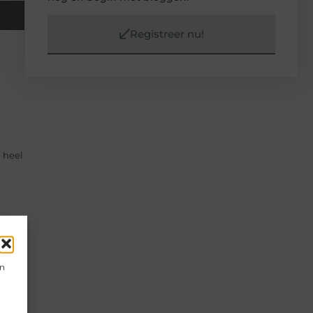
Registreer nu!
l heel
en