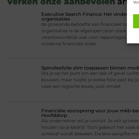
Verken onze aanbevolen
artik
Voo
Executive Search Finance: Het vinden van 
organisaties
de groeiende behoefte aan financieel toptale
organisaties is de afgelopen jaren sterk ver
verantwoordelijk was voor rapportages, budge
moderne financiële leider
Spinvliesfolie slim toepassen binnen mod
Sta je op het punt om een dak of gevel lucht
bouwen, maar twijfel je welke folie past bij jo
vaak een logische keuze, juist omdat
Financiële voorsprong voor jouw mkb-bed
Hoofddorp
Als ondernemer wil je vooruit. Je wilt groei
houden op je bedrijf. Toch gebeurt het vaak d
achteraf wordt bekeken. De btw-aangifte mo