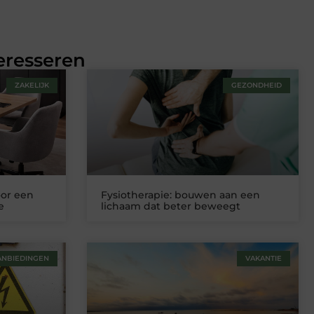
eresseren
ZAKELIJK
GEZONDHEID
oor een
Fysiotherapie: bouwen aan een
e
lichaam dat beter beweegt
ANBIEDINGEN
VAKANTIE