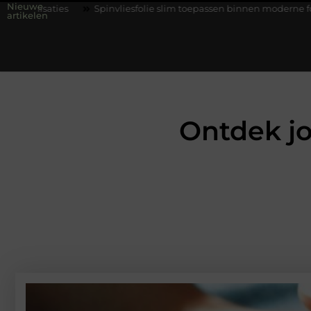
Nieuwe
Spinvliesfolie slim toepassen binnen moderne folie techniek
Fin
artikelen
Ontdek jo