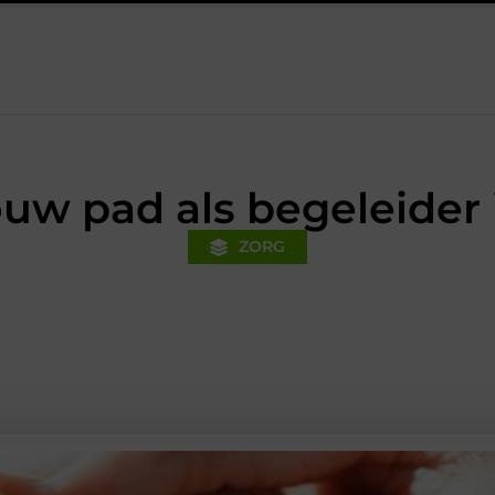
anciële voorsprong voor jouw mkb-bedrijf met een boekhouder in H
uw pad als begeleider 
ZORG