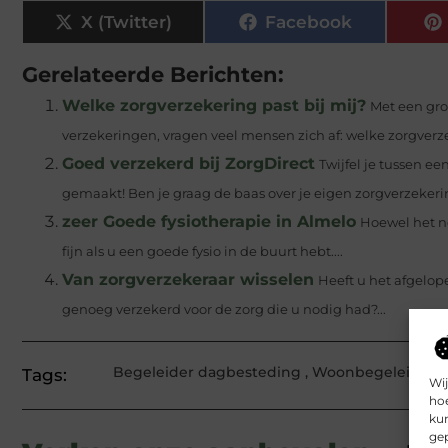
X (Twitter)
Facebook
Gerelateerde Berichten:
Welke zorgverzekering past bij mij?
Met een gro
verzekeringen, vragen veel mensen zich af: welke zorgverzek
Goed verzekerd bij ZorgDirect
Twijfel je tussen ee
gemaakt! Ben je graag de baas over je eigen zorgverzekerin
zeer Goede fysiotherapie in Almelo
Hoewel het no
fijn als u een goede fysio in de buurt hebt....
Van zorgverzekeraar wisselen
Heeft u het afgelop
genoeg verzekerd voor de zorg die u nodig had?...
Begeleider dagbesteding
,
Woonbegeleider
Tags:
Wij
hoe
kun
gep