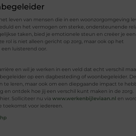
nbegeleider
n het leven van mensen die in een woonzorgomgeving le
geduld en het vermogen om sterke, ondersteunende rel
elijkse taken, bied je emotionele steun en creëer je een
e rol is niet alleen gericht op zorg, maar ook op het
een luisterend oor.
arrière en wil je werken in een veld dat echt verschil ma
begeleider op een dagbesteding of woonbegeleider. D
 en te leren, maar ook om een diepgaande impact te he
en ontdek hoe jij een verschil kunt maken in de zorg.
ier. Solliciteer nu via
www.werkenbijleviaan.nl
en wor
e toekomst voor iedereen.
php