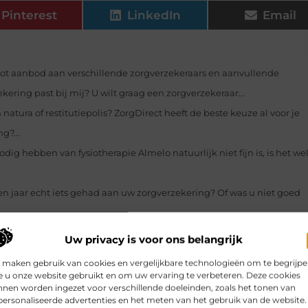
Pinterest
LinkedIn
Email
ot aanbod aan verschillende zorgverzekeraars en aanvullende
ering past bij mij? U wilt graag een zorgverzekeraar...
n natura of restitutiepolis? ZorgDirect heeft de beste keuze al voor je
g?...
dig hebben van fysiotherapie Almelo natuurlijk niet fijn is, is het we
en jaar echt iets gehad aan uw zorgverzekering? Of was u niet goed
Uw privacy is voor ons belangrijk
 maken gebruik van cookies en vergelijkbare technologieën om te begrijp
 u onze website gebruikt en om uw ervaring te verbeteren. Deze cookies
nen worden ingezet voor verschillende doeleinden, zoals het tonen van
ersonaliseerde advertenties en het meten van het gebruik van de website.