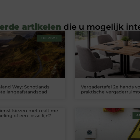
erde artikelen
die u mogelijk int
TOERISME
land Way: Schotlands
Vergadertafel 2e hands v
te langeafstandspad
praktische vergaderruimt
ienst kiezen met realtime
ling of een losse lijn?
A