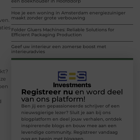
een boekhouder in Hoofddorp
Hoe je een woning in Amsterdam energiezuiniger
maakt zonder grote verbouwing
ven.
aties
Folder Gluers Machines: Reliable Solutions for
Efficient Packaging Production
Geef uw interieur een zomerse boost met
interieuradvies
akt?
eze
bben
Registreer nu
en word deel
van ons platform!
d
Ben jij een gepassioneerde schrijver of een
nieuwsgierige lezer? Sluit je aan bij ons
blogplatform en deel jouw verhalen, ontdek
inspirerende blogs en bouw mee aan een
levendige community. Registreer vandaag
nog en begin met bloggen.