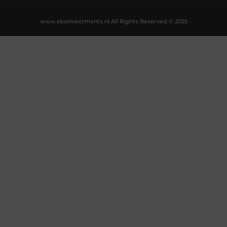
www.sbsinvestments.nl.
All Rights Reserved © 2025