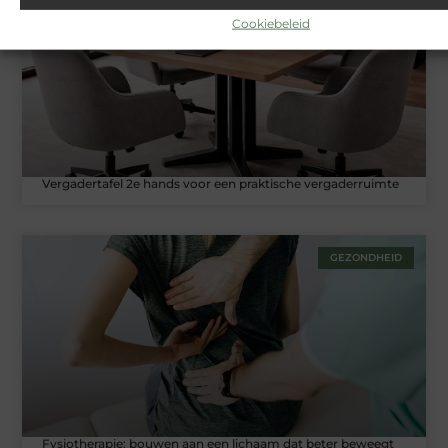
Cookiebeleid
Vergadertafel 2e hands voor een praktische vergaderruimte
GEZONDHEID
Fysiotherapie: bouwen aan een lichaam dat beter beweegt