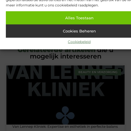
meer informatie kunt u ons cookiebeleid raadplegen.
Over ons
Ons team
Alles Toestaan
Cookies Beheren
Cookiebeleid
Gerelateerde artikelen
die u
mogelijk interesseren
BEAUTY EN VERZORGING
Van Lennep Kliniek: Expertise en esthetiek in perfecte balans