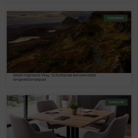
TOERISME
West Highland Way: Schotlands beroemdste
langeafstandspad
ZAKELIJK