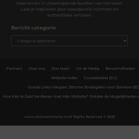
meenemen in uiteenlopende facetten van het leven.
Laat je inspireren door waardevolle inzichten en
authentieke verhalen.
Bericht categorie
Partners
Over ons
Ons team
Uit de Media
Beroemdheden
Website index
Cookiebeleid (EU)
Goede Links Inkopen: Slimme Strategieën voor Sterkere SE
Hoe Kan Ik Geld Verdienen met Mijn Website? Ontdek de Mogelijkheden 
www.sbsinvestments.nl.
All Rights Reserved © 2025