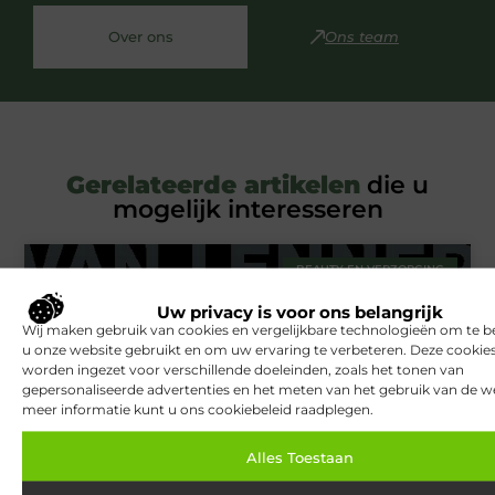
Over ons
Ons team
Gerelateerde artikelen
die u
mogelijk interesseren
BEAUTY EN VERZORGING
Uw privacy is voor ons belangrijk
Wij maken gebruik van cookies en vergelijkbare technologieën om te b
u onze website gebruikt en om uw ervaring te verbeteren. Deze cooki
worden ingezet voor verschillende doeleinden, zoals het tonen van
gepersonaliseerde advertenties en het meten van het gebruik van de we
meer informatie kunt u ons cookiebeleid raadplegen.
Alles Toestaan
Van Lennep Kliniek: Expertise en esthetiek in perfecte balans