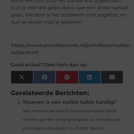
Als er een ruis is op het kanaal wat jij gebruikt,
kun je met alle gebruikers naar een ander kanaal
gaan, hierdoor is het probleem snel opgelost, en
kun je verder met je gesprek!
https://www.portofoonweb.nl/portofoon/walkie-
talkie.html
Goed artikel? Deel hem dan op:
X
Facebook
Pinterest
LinkedIn
Email
(Twitter)
Gerelateerde Berichten:
Waarom is een walkie talkie handig?
Veel mensen denken bij het woord walkie talkie
meteen aan één ding: Speelgoed uit de tijden dat
je minder oud was dan nu. Echter dienen...