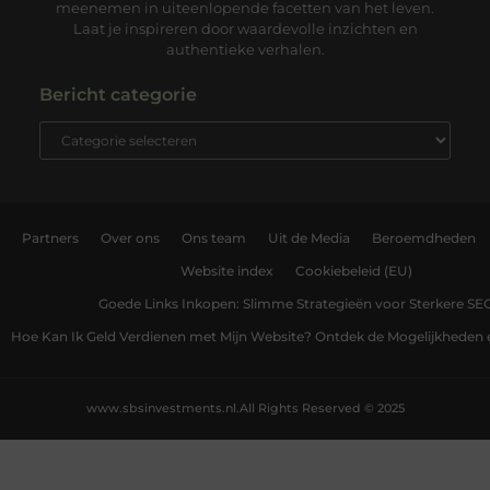
meenemen in uiteenlopende facetten van het leven.
Laat je inspireren door waardevolle inzichten en
authentieke verhalen.
Bericht categorie
Partners
Over ons
Ons team
Uit de Media
Beroemdheden
Website index
Cookiebeleid (EU)
Goede Links Inkopen: Slimme Strategieën voor Sterkere SE
Hoe Kan Ik Geld Verdienen met Mijn Website? Ontdek de Mogelijkheden 
www.sbsinvestments.nl.
All Rights Reserved © 2025