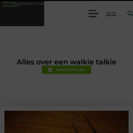
Nieuwe
nen moderne folie techniek
Financiële voorsprong voor jouw mkb-bed
artikelen
Alles over een walkie talkie
AANBIEDINGEN