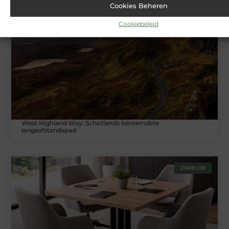
Cookies Beheren
Cookiebeleid
TOERISME
West Highland Way: Schotlands beroemdste
langeafstandspad
ZAKELIJK