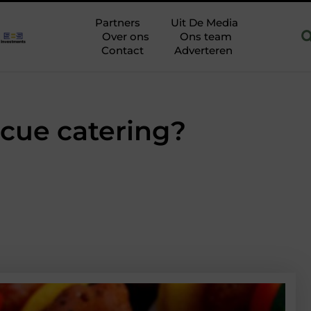
Hoofddorp
Hoe je een woning in Amsterdam energiezuiniger m
Partners
Uit De Media
Over ons
Ons team
Contact
Adverteren
ecue catering?