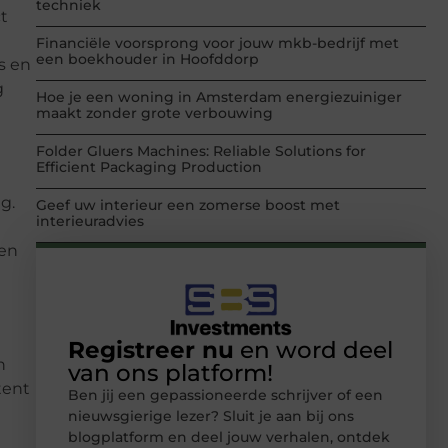
techniek
t
Financiële voorsprong voor jouw mkb-bedrijf met
een boekhouder in Hoofddorp
s en
g
Hoe je een woning in Amsterdam energiezuiniger
maakt zonder grote verbouwing
Folder Gluers Machines: Reliable Solutions for
Efficient Packaging Production
g.
Geef uw interieur een zomerse boost met
interieuradvies
 en
Registreer nu
en word deel
n
van ons platform!
tent
Ben jij een gepassioneerde schrijver of een
nieuwsgierige lezer? Sluit je aan bij ons
blogplatform en deel jouw verhalen, ontdek