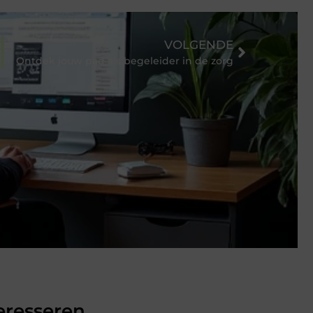
VOLGENDE
Ontdek jouw pad als begeleider in de zorg
eresseren