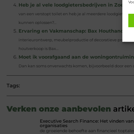
Voo
Heb je al vele loodgietersbedrijven in Zoeter
van een verstopt toilet en heb je al meerdere loodgieters
kunnen oplossen?...
Ervaring en Vakmanschap: Bax Houthandel als
interieurontwerp, meubelproductie of decoratieve projecte
houtverkoop is Bax...
Moet ik voorafgaand aan de woningontruiming
Dan kan soms onverwachts komen, bijvoorbeeld door een onv
Tags:
Verken onze aanbevolen
artik
Executive Search Finance: Het vinden van 
organisaties
de groeiende behoefte aan financieel toptale