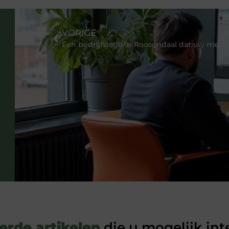
VORIGE
Een bedrijfslogo in Roosendaal dat uw merkidentiteit weerspiegelt
erde artikelen
die u mogelijk int