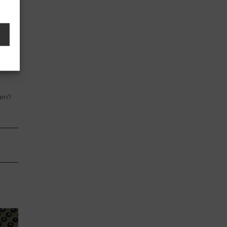
ast
e,
men?