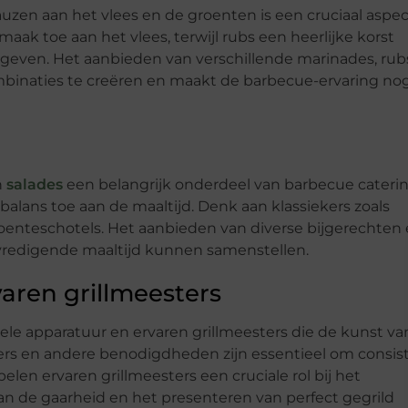
zen aan het vlees en de groenten is een cruciaal aspec
ak toe aan het vlees, terwijl rubs een heerlijke korst
geven. Het aanbieden van verschillende marinades, rub
mbinaties te creëren en maakt de barbecue-ervaring no
n
salades
een belangrijk onderdeel van barbecue caterin
lans toe aan de maaltijd. Denk aan klassiekers zoals
roenteschotels. Het aanbieden van diverse bijgerechten
vredigende maaltijd kunnen samenstellen.
aren grillmeesters
ele apparatuur en ervaren grillmeesters die de kunst va
ers en andere benodigdheden zijn essentieel om consis
len ervaren grillmeesters een cruciale rol bij het
an de gaarheid en het presenteren van perfect gegrild