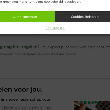
r meer informatie kunt u ons cookiebeleid raadplegen.
meer geprobeerd en zijn ze niet te vertrouwen?
Heb je l
bedrijven in Zoetermeer gebeld, maar geen van hen heeft je probleem
Alles Toestaan
Cookies Beheren
 De Specialist in Houtverkoop
Of het nu gaat om constructi
Cookiebeleid
n, de keuze voor hoogwaardig hout is essentieel. In de wereld van
 nog iets regelen?
Sta je op het punt om je woning te ontrui
erwachts overlijden van een dierbare. In zo’n...
elen voor jou.
financieel leiderschap voor
nt De financiële functie binnen