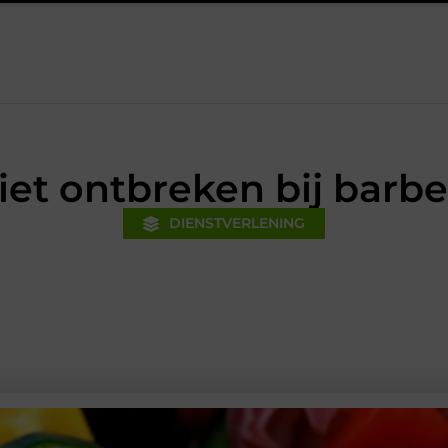
nanciële voorsprong voor jouw mkb-bedrijf met een boekhouder in 
et ontbreken bij barb
DIENSTVERLENING