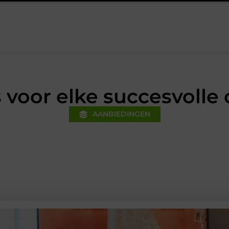
inanciële voorsprong voor jouw mkb-bedrijf met een boekhouder in
 voor elke succesvolle c
AANBIEDINGEN