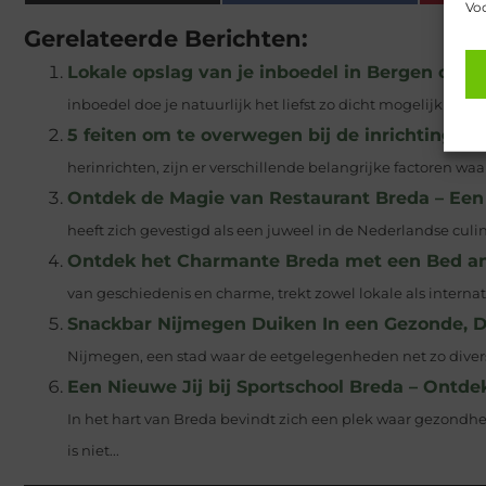
Voo
Gerelateerde Berichten:
Lokale opslag van je inboedel in Bergen op Z
inboedel doe je natuurlijk het liefst zo dicht mogelijk bij hui
5 feiten om te overwegen bij de inrichting va
herinrichten, zijn er verschillende belangrijke factoren w
Ontdek de Magie van Restaurant Breda – Een 
heeft zich gevestigd als een juweel in de Nederlandse culina
Ontdek het Charmante Breda met een Bed and
van geschiedenis en charme, trekt zowel lokale als internat
Snackbar Nijmegen Duiken In een Gezonde,
Nijmegen, een stad waar de eetgelegenheden net zo divers 
Een Nieuwe Jij bij Sportschool Breda – Ontd
In het hart van Breda bevindt zich een plek waar gezon
is niet...