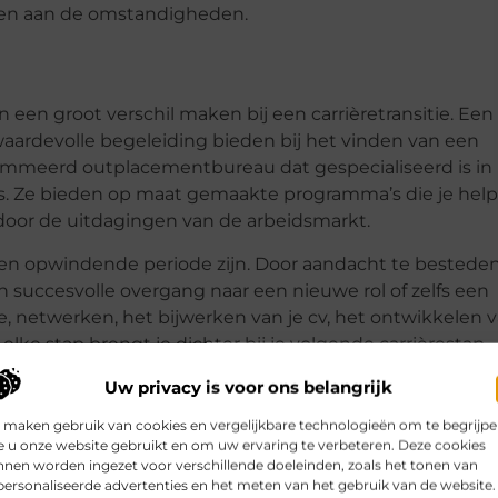
assen aan de omstandigheden.
een groot verschil maken bij een carrièretransitie. Een
aardevolle begeleiding bieden bij het vinden van een
meerd outplacementbureau dat gespecialiseerd is in
ties. Ze bieden op maat gemaakte programma’s die je hel
door de uitdagingen van de arbeidsmarkt.
een opwindende periode zijn. Door aandacht te bestede
n succesvolle overgang naar een nieuwe rol of zelfs een
tie, netwerken, het bijwerken van je cv, het ontwikkelen 
 elke stap brengt je dichter bij je volgende carrièrestap.
Uw privacy is voor ons belangrijk
 maken gebruik van cookies en vergelijkbare technologieën om te begrijp
 u onze website gebruikt en om uw ervaring te verbeteren. Deze cookies
nen worden ingezet voor verschillende doeleinden, zoals het tonen van
Pinterest
LinkedIn
Email
ersonaliseerde advertenties en het meten van het gebruik van de website.