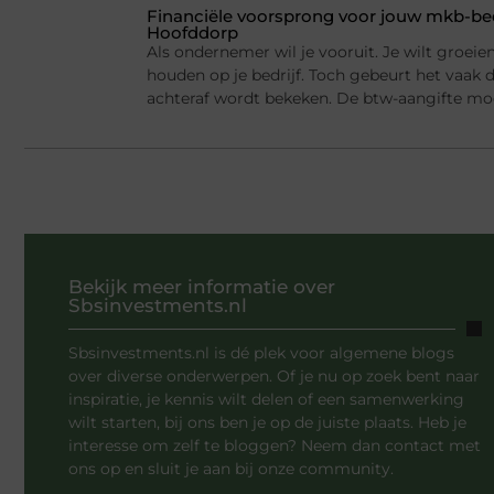
Financiële voorsprong voor jouw mkb-bed
Hoofddorp
Als ondernemer wil je vooruit. Je wilt groei
houden op je bedrijf. Toch gebeurt het vaak d
achteraf wordt bekeken. De btw-aangifte mo
Bekijk meer informatie over
Sbsinvestments.nl
Sbsinvestments.nl is dé plek voor algemene blogs
over diverse onderwerpen. Of je nu op zoek bent naar
inspiratie, je kennis wilt delen of een samenwerking
wilt starten, bij ons ben je op de juiste plaats. Heb je
interesse om zelf te bloggen? Neem dan contact met
ons op en sluit je aan bij onze community.