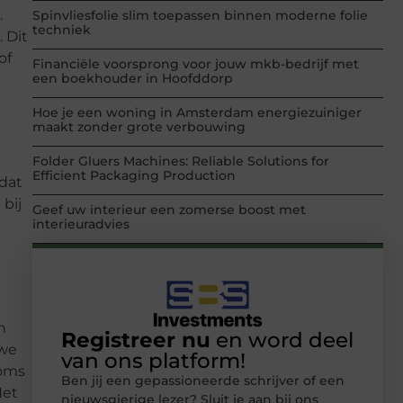
.
Spinvliesfolie slim toepassen binnen moderne folie
techniek
 Dit
of
Financiële voorsprong voor jouw mkb-bedrijf met
een boekhouder in Hoofddorp
Hoe je een woning in Amsterdam energiezuiniger
maakt zonder grote verbouwing
-
Folder Gluers Machines: Reliable Solutions for
Efficient Packaging Production
 dat
 bij
Geef uw interieur een zomerse boost met
interieuradvies
n
Registreer nu
en word deel
uwe
van ons platform!
Soms
Ben jij een gepassioneerde schrijver of een
Het
nieuwsgierige lezer? Sluit je aan bij ons