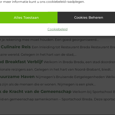
r meer informatie kunt u ons cookiebeleid raadplegen.
oom, Roosendaal of Etten-Leur
Alles Toestaan
Cookies Beheren
Het opslaan van je waardevol
s. Dan kun je er altijd nog bij mocht je...
Cookiebeleid
n je magazijn
Als je overweegt je magazijn in te richten of te
aar je rekening mee moet houden. Een goed georganiseerd...
Culinaire Reis
Een Inleiding tot Restaurant Breda Restaurant Br
ire wereld. Gelegen in het hart van de stad,...
 Breakfast Verblijf
Welkom in Breda Breda, een stad doordre
ionale reizigers aan. Gelegen in het hart van Noord-Brabant, biedt...
 Duurzame Haven
Nijmegen’s Bruisende Eetgelegenheden Welk
zijn als de mensen die er wonen. Nijmegen is een plek...
ek de Kracht van de Gemeenschap
Welkom bij Sportschool 
dheid en gemeenschap samenkomen – Sportschool Breda. Deze sports