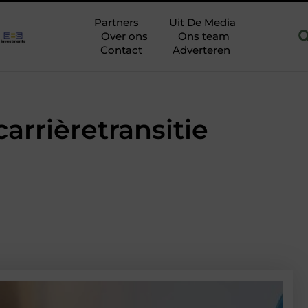
 Hoofddorp
Hoe je een woning in Amsterdam energiezuiniger m
Partners
Uit De Media
Over ons
Ons team
Contact
Adverteren
arrièretransitie