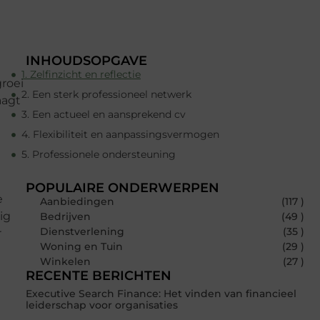
INHOUDSOPGAVE
1. Zelfinzicht en reflectie
groei
2. Een sterk professioneel netwerk
aagt
3. Een actueel en aansprekend cv
4. Flexibiliteit en aanpassingsvermogen
5. Professionele ondersteuning
POPULAIRE ONDERWERPEN
e
Aanbiedingen
(117 )
ig
Bedrijven
(49 )
Dienstverlening
(35 )
r
Woning en Tuin
(29 )
Winkelen
(27 )
RECENTE BERICHTEN
Executive Search Finance: Het vinden van financieel
leiderschap voor organisaties