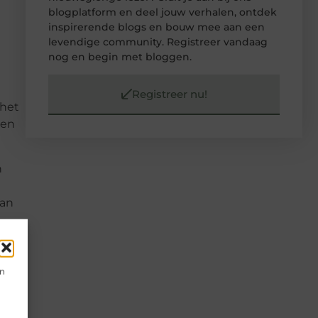
blogplatform en deel jouw verhalen, ontdek
inspirerende blogs en bouw mee aan een
levendige community. Registreer vandaag
nog en begin met bloggen.
Registreer nu!
 het
pen
n
van
en