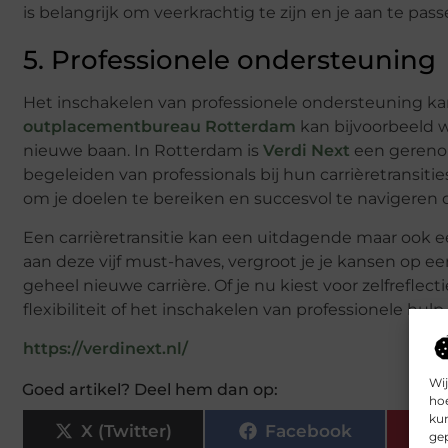
is belangrijk om veerkrachtig te zijn en je aan te p
5. Professionele ondersteuning
Het inschakelen van professionele ondersteuning kan 
outplacementbureau Rotterdam
kan bijvoorbeeld w
nieuwe baan. In Rotterdam is
Verdi Next
een gerenom
begeleiden van professionals bij hun carrièretransi
om je doelen te bereiken en succesvol te navigeren 
Een carrièretransitie kan een uitdagende maar ook 
aan deze vijf must-haves, vergroot je je kansen op ee
geheel nieuwe carrière. Of je nu kiest voor zelfreflec
flexibiliteit of het inschakelen van professionele hulp,
https://verdinext.nl/
Wij
Goed artikel? Deel hem dan op:
hoe
kun
X (Twitter)
Facebook
gep