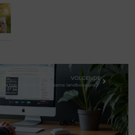
VOLGENDE
De top 6 trends in duurzame landbouwpraktijken