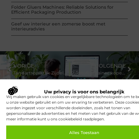
Folder Gluers Machines: Reliable Solutions for
Efficient Packaging Production
Geef uw interieur een zomerse boost met
interieuradvies
VORIGE
VOLGENDE
Tandartspraktijk Zijdelwaard: Uw Tandheelkundige Partner in De Kwakel
Stikstofcontainer kopen voor veilig transport
Uw privacy is voor ons belangrijk
Wij maken gebruik van cookies en vergelijkbare technologieën om te b
u onze website gebruikt en om uw ervaring te verbeteren. Deze cooki
worden ingezet voor verschillende doeleinden, zoals het tonen van
gepersonaliseerde advertenties en het meten van het gebruik van de we
meer informatie kunt u ons cookiebeleid raadplegen.
Bekijk meer informatie over
Alles Toestaan
Sbsinvestments.nl