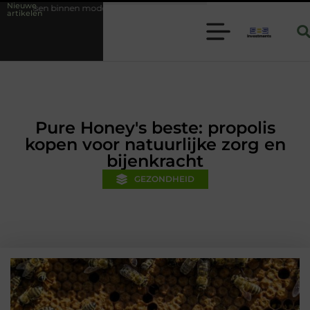
Nieuwe
rne folie techniek
Financiële voorsprong voor jouw mkb-bedrijf met
artikelen
Pure Honey's beste: propolis
kopen voor natuurlijke zorg en
bijenkracht
GEZONDHEID