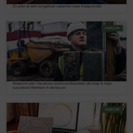
Zo plan je een zorgeloze vakantie naar Kaapverdië
ZAKELIJK
Waarom een Vacature werkvoorbereider dé stap is naar
succesvol Werken in de bouw
ZAKELIJK