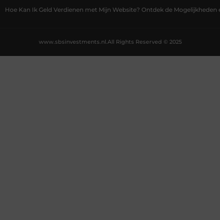
Hoe Kan Ik Geld Verdienen met Mijn Website? Ontdek de Mogelijkheden 
www.sbsinvestments.nl.
All Rights Reserved © 2025