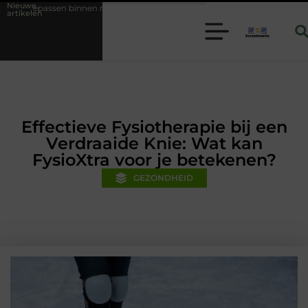
Nieuwe
en moderne folie techniek
Financiële voorsprong voor jouw mkb-bedr
artikelen
Effectieve Fysiotherapie bij een
Verdraaide Knie: Wat kan
FysioXtra voor je betekenen?
GEZONDHEID