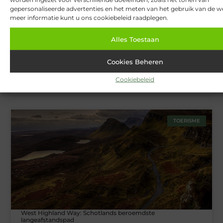
gepersonaliseerde advertenties en het meten van het gebruik van de we
meer informatie kunt u ons cookiebeleid raadplegen.
Alles Toestaan
Cookies Beheren
Cookiebeleid
Van Lennep Kliniek: Expertise en esthetiek in perfecte balans
TOERISME
West Highland Way: Schotlands beroemdste
langeafstandspad