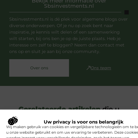
Bekijk meer informatie over
Sbsinvestments.nl
Sbsinvestments.nl is dé plek voor algemene blogs over
diverse onderwerpen. Of je nu op zoek bent naar
inspiratie, je kennis wilt delen of een samenwerking
wilt starten, bij ons ben je op de juiste plaats. Heb je
interesse om zelf te bloggen? Neem dan contact met
ons op en sluit je aan bij onze community.
Over ons
Ons team
Gerelateerde artikelen
die u
mogelijk interesseren
Uw privacy is voor ons belangrijk
Wij maken gebruik van cookies en vergelijkbare technologieën om te b
u onze website gebruikt en om uw ervaring te verbeteren. Deze cooki
BEAUTY EN VERZORGING
worden ingezet voor verschillende doeleinden, zoals het tonen van