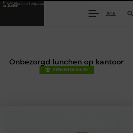
Nieuwe
passen binnen moderne folie techniek
Financiële voorsprong voor jou
artikelen
Onbezorgd lunchen op kantoor
ETEN EN DRINKEN