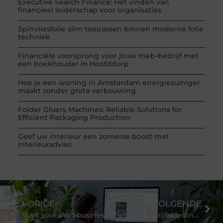
Executive Search Finance: Het vinden van
financieel leiderschap voor organisaties
Spinvliesfolie slim toepassen binnen moderne folie
techniek
Financiële voorsprong voor jouw mkb-bedrijf met
een boekhouder in Hoofddorp
Hoe je een woning in Amsterdam energiezuiniger
maakt zonder grote verbouwing
Folder Gluers Machines: Reliable Solutions for
Efficient Packaging Production
Geef uw interieur een zomerse boost met
interieuradvies
VORIGE
VOLGENDE
Start your own business at home
Tips om bedrijfskleding te bedrukken