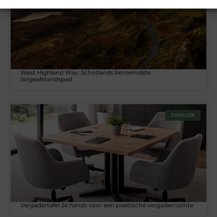
West Highland Way: Schotlands beroemdste
langeafstandspad
ZAKELIJK
Vergadertafel 2e hands voor een praktische vergaderruimte