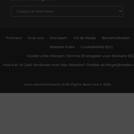
Partners
Over ons
Ons team
Uit de Media
Beroemdheden
Website index
Cookiebeleid (EU)
Goede Links Inkopen: Slimme Strategieën voor Sterkere SE
Hoe Kan Ik Geld Verdienen met Mijn Website? Ontdek de Mogelijkheden 
www.sbsinvestments.nl.
All Rights Reserved © 2025