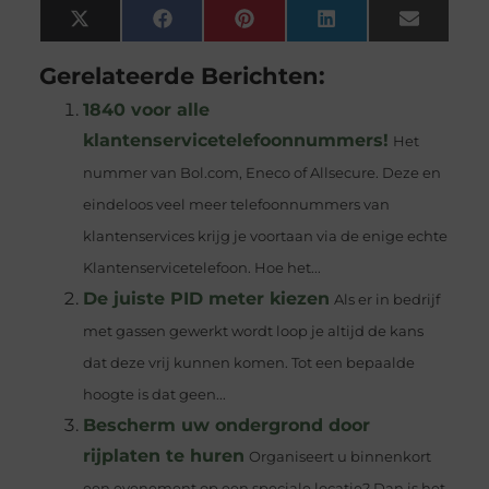
X
Facebook
Pinterest
LinkedIn
Email
(Twitter)
Gerelateerde Berichten:
1840 voor alle
klantenservicetelefoonnummers!
Het
nummer van Bol.com, Eneco of Allsecure. Deze en
eindeloos veel meer telefoonnummers van
klantenservices krijg je voortaan via de enige echte
Klantenservicetelefoon. Hoe het...
De juiste PID meter kiezen
Als er in bedrijf
met gassen gewerkt wordt loop je altijd de kans
dat deze vrij kunnen komen. Tot een bepaalde
hoogte is dat geen...
Bescherm uw ondergrond door
rijplaten te huren
Organiseert u binnenkort
een evenement op een speciale locatie? Dan is het