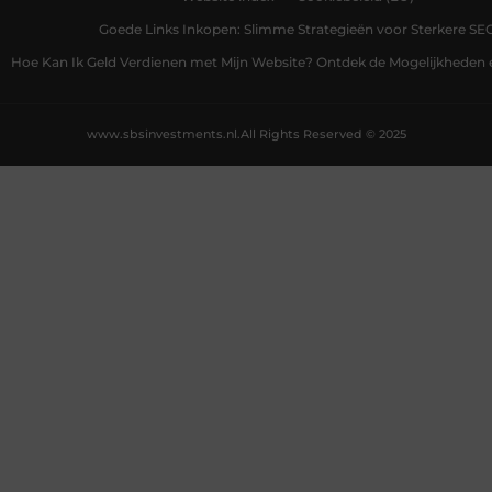
Goede Links Inkopen: Slimme Strategieën voor Sterkere SE
Hoe Kan Ik Geld Verdienen met Mijn Website? Ontdek de Mogelijkheden 
www.sbsinvestments.nl.
All Rights Reserved © 2025