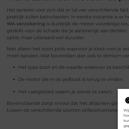
Het spreekt voor zich dat er tal van verschillende fac
praktijk zullen beïnvloeden. In eerste instantie is er 
WA-verzekering
is duidelijk de meest voordelige ke
gedekt voor de schade die je aanbrengt aan derden. 
optie, maar uiteraard wel duurder.
Niet alleen het soort polis waarvoor je kiest voor je ze
moet betalen. Wat bovendien dan ook te denken van
Het type boot en de waarde waarover ze beschik
De motor die in de zeilboot is terug te vinden;
Het vaargebied waarin je wenst te varen;
Bovenstaande zorgt ervoor dat het altijd een goed id
tussen de verschillende soorten zeilbootverzekering
Wij
hoe
kun
gep