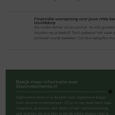
Financiële voorsprong voor jouw mkb-bed
Hoofddorp
Als ondernemer wil je vooruit. Je wilt groei
houden op je bedrijf. Toch gebeurt het vaak d
achteraf wordt bekeken. De btw-aangifte mo
Bekijk meer informatie over
Sbsinvestments.nl
Sbsinvestments.nl is dé plek voor algemene blogs
over diverse onderwerpen. Of je nu op zoek bent naar
inspiratie, je kennis wilt delen of een samenwerking
wilt starten, bij ons ben je op de juiste plaats. Heb je