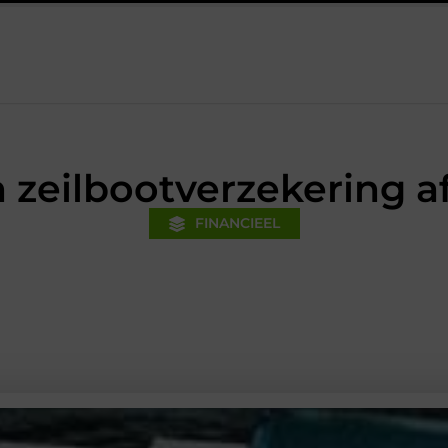
inanciële voorsprong voor jouw mkb-bedrijf met een boekhouder in
 zeilbootverzekering af
FINANCIEEL