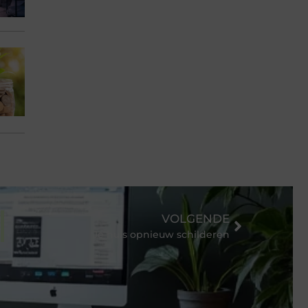
VOLGENDE
ren?
Je huis opnieuw schilderen