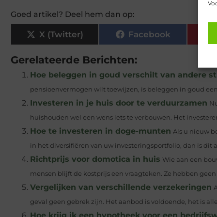
Voo
Goed artikel? Deel hem dan op:
X (Twitter)
Facebook
Gerelateerde Berichten:
Hoe beleggen in goud verschilt van andere s
pensioenvermogen wilt toewijzen, is beleggen in goud een z
Investeren in je huis door te verduurzamen
Nu
huishouden wel een wens iets te verbouwen. Het investeren 
Hoe te investeren in doge-munten
Als u nieuw b
in het diversifiëren van uw investeringsportfolio, dan is dit ar
Richtprijs voor domotica in huis
Wie aan een bouw
mensen blijft de kostprijs een vraagteken. Ze hebben geen 
Vergelijken van verschillende verzekeringen
A
geval geen gebrek zijn. Het aanbod is voldoende, het is alle
Hoe krijg ik een hypotheek voor een bedrijfs