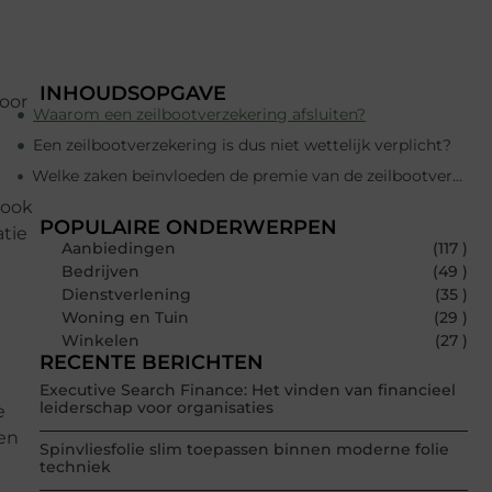
INHOUDSOPGAVE
door
Waarom een zeilbootverzekering afsluiten?
Een zeilbootverzekering is dus niet wettelijk verplicht?
Welke zaken beïnvloeden de premie van de zeilbootverzekering?
 ook
POPULAIRE ONDERWERPEN
atie
Aanbiedingen
(117 )
Bedrijven
(49 )
Dienstverlening
(35 )
Woning en Tuin
(29 )
Winkelen
(27 )
RECENTE BERICHTEN
Executive Search Finance: Het vinden van financieel
leiderschap voor organisaties
e
een
Spinvliesfolie slim toepassen binnen moderne folie
techniek