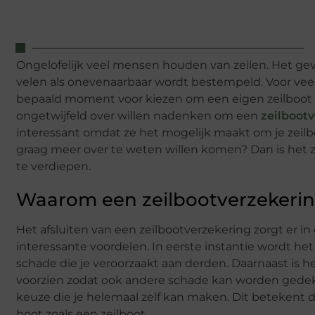
Ongelofelijk veel mensen houden van zeilen. Het gevoe
velen als onevenaarbaar wordt bestempeld. Voor veel
bepaald moment voor kiezen om een eigen zeilboot te
ongetwijfeld over willen nadenken om een
zeilboot
interessant omdat ze het mogelijk maakt om je zeilboo
graag meer over te weten willen komen? Dan is het z
te verdiepen.
Waarom een zeilbootverzekering
Het afsluiten van een zeilbootverzekering zorgt er in
interessante voordelen. In eerste instantie wordt h
schade die je veroorzaakt aan derden. Daarnaast is 
voorzien zodat ook andere schade kan worden gedekt. 
keuze die je helemaal zelf kan maken. Dit betekent d
boot zoals een zeilboot.