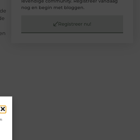
levendige community. Registreer vandaag
nog en begin met bloggen.
 de
de
Registreer nu!
een
en