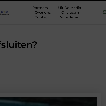
 Hoofddorp
Hoe je een woning in Amsterdam energiezuiniger m
Partners
Uit De Media
Over ons
Ons team
Contact
Adverteren
sluiten?