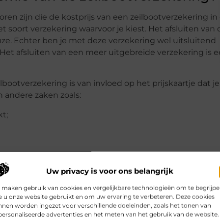
toren zijn die de kostprijs van een zeilbootverzekering in
het soort verzekering waarvoor je kiest. Het afsluiten van 
uze. Echter ben je met deze verzekering wel uitsluitend
Het afsluiten van een meer uitgebreide verzekering is 
ilbootverzekering is van invloed op het prijskaartje dat je
 andere zaken zoals:
t;
Uw privacy is voor ons belangrijk
ee is om een gedetailleerde vergelijking uit te voeren
en die er op de markt bestaan.
 maken gebruik van cookies en vergelijkbare technologieën om te begrijp
 u onze website gebruikt en om uw ervaring te verbeteren. Deze cookies
nen worden ingezet voor verschillende doeleinden, zoals het tonen van
ersonaliseerde advertenties en het meten van het gebruik van de website.