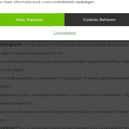
r meer informatie kunt u ons cookiebeleid raadplegen.
Alles Toestaan
Cookies Beheren
Pinterest
LinkedIn
Email
Cookiebeleid
trategieën
Als het gaat om het nemen van een beslissing over hoe
eer interessant onderwerp, niet...
 we allemaal bijna een jaar lang thuis hebben gezeten heeft bij ied
in de eigen...
ent in de wereld van investeren in Dogecoin, of alleen geïnteresseer
tikel...
avontuur start, overweegt misschien om domotica te installeren. Bij
idee hoeveel het...
ls je op zoek gaat naar een zorgverzekering zal er aan keuze in ieder
en...
woning?
Zou jij graag een pand willen hebben voor jouw bedrijf? Vo