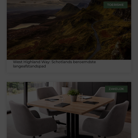
TOERISME
West Highland Way: Schotlands beroemdste
langeafstandspad
ZAKELIJK