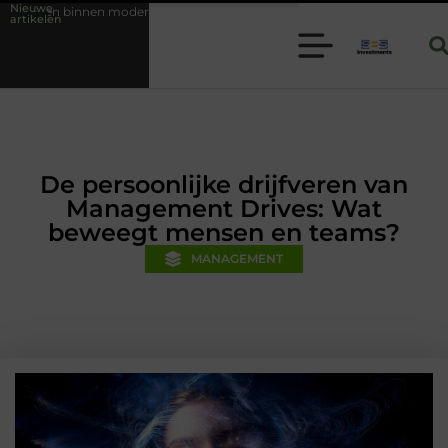
Nieuwe
e folie techniek
Financiële voorsprong voor jouw mkb-bedrijf met 
artikelen
De persoonlijke drijfveren van
Management Drives: Wat
beweegt mensen en teams?
MANAGEMENT