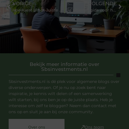
VORIGE
VOLGENDE
Hoe Kiest U het Juiste Transportbedrijf in Groningen: Tips en Veelgestelde Vragen
De ultieme gids voor het kiezen van de juiste voetbalkleding
Bekijk meer informatie over
Sbsinvestments.nl
Sbsinvestments.nl is dé plek voor algemene blogs over
diverse onderwerpen. Of je nu op zoek bent naar
inspiratie, je kennis wilt delen of een samenwerking
wilt starten, bij ons ben je op de juiste plaats. Heb je
interesse om zelf te bloggen? Neem dan contact met
ons op en sluit je aan bij onze community.
Over ons
Ons team