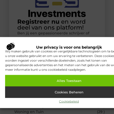
Registreer nu
en word
deel van ons platform!
Ben jij een gepassioneerde schrijver of
een nieuwsgierige lezer? Sluit je aan bij
ons blogplatform en deel jouw verhalen,
Uw privacy is voor ons belangrijk
ontdek inspirerende blogs en bouw mee
Wij maken gebruik van cookies en vergelijkbare technologieën om te b
aan een levendige community. Registreer
u onze website gebruikt en om uw ervaring te verbeteren. Deze cooki
vandaag nog en begin met bloggen.
worden ingezet voor verschillende doeleinden, zoals het tonen van
gepersonaliseerde advertenties en het meten van het gebruik van de we
meer informatie kunt u ons cookiebeleid raadplegen.
Registreer nu!
Alles Toestaan
POPULAIRE ONDERWERPEN
Cookies Beheren
Aanbiedingen
(117 )
Bedrijven
(49 )
Cookiebeleid
Dienstverlening
(35 )
Woning en Tuin
(29 )