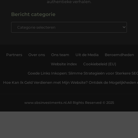
authentieke verhalen.
Bericht categorie
Partners
Over ons
Ons team
Uit de Media
Beroemdheden
Website index
Cookiebeleid (EU)
Goede Links Inkopen: Slimme Strategieën voor Sterkere SE
Hoe Kan Ik Geld Verdienen met Mijn Website? Ontdek de Mogelijkheden 
www.sbsinvestments.nl.
All Rights Reserved © 2025