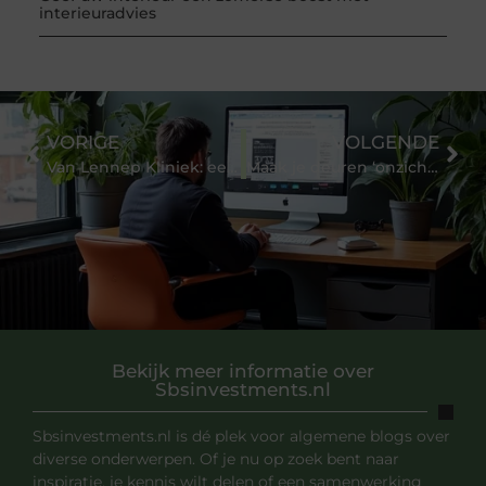
interieuradvies
VORIGE
VOLGENDE
Van Lennep Kliniek: een vertrouwd adres voor cosmetische behandelingen
Maak je deuren ‘onzichtbaar’ met Argenta Invisidoor
Bekijk meer informatie over
Sbsinvestments.nl
Sbsinvestments.nl is dé plek voor algemene blogs over
diverse onderwerpen. Of je nu op zoek bent naar
inspiratie, je kennis wilt delen of een samenwerking