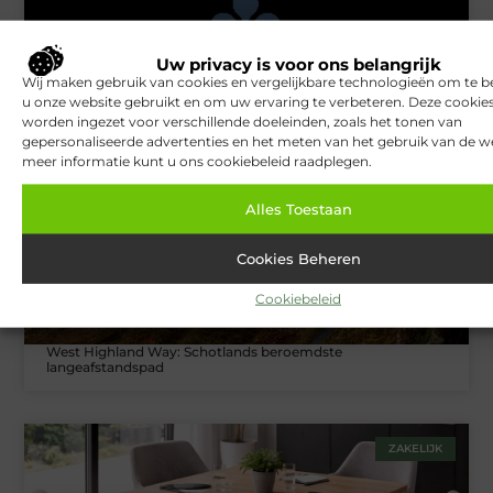
Uw privacy is voor ons belangrijk
Van Lennep Kliniek: Expertise en esthetiek in perfecte balans
Wij maken gebruik van cookies en vergelijkbare technologieën om te b
u onze website gebruikt en om uw ervaring te verbeteren. Deze cooki
worden ingezet voor verschillende doeleinden, zoals het tonen van
gepersonaliseerde advertenties en het meten van het gebruik van de we
TOERISME
meer informatie kunt u ons cookiebeleid raadplegen.
Alles Toestaan
Cookies Beheren
Cookiebeleid
West Highland Way: Schotlands beroemdste
langeafstandspad
ZAKELIJK