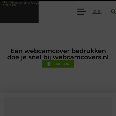
Nieuwe
toepassen binnen moderne folie techniek
Financiële voorsprong voor 
artikelen
Een webcamcover bedrukken
doe je snel bij webcamcovers.nl
ZAKELIJK