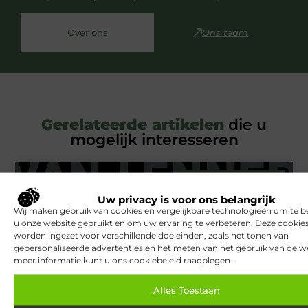
Over ons
Ons team
Gerelateerde artikelen
die u
mogelijk interesseren
BEAUTY EN VERZORGING
Uw privacy is voor ons belangrijk
Wij maken gebruik van cookies en vergelijkbare technologieën om te b
u onze website gebruikt en om uw ervaring te verbeteren. Deze cooki
worden ingezet voor verschillende doeleinden, zoals het tonen van
gepersonaliseerde advertenties en het meten van het gebruik van de we
meer informatie kunt u ons cookiebeleid raadplegen.
Alles Toestaan
Van Lennep Kliniek: Expertise en esthetiek in perfecte balans