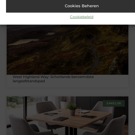
Cookies Beheren
Cookiebeleid
TOERISME
West Highland Way: Schotlands beroemdste
langeafstandspad
ZAKELIJK