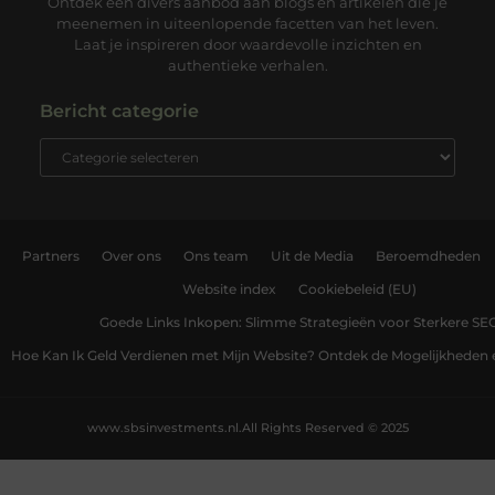
Ontdek een divers aanbod aan blogs en artikelen die je
meenemen in uiteenlopende facetten van het leven.
Laat je inspireren door waardevolle inzichten en
authentieke verhalen.
Bericht categorie
Partners
Over ons
Ons team
Uit de Media
Beroemdheden
Website index
Cookiebeleid (EU)
Goede Links Inkopen: Slimme Strategieën voor Sterkere SE
Hoe Kan Ik Geld Verdienen met Mijn Website? Ontdek de Mogelijkheden 
www.sbsinvestments.nl.
All Rights Reserved © 2025